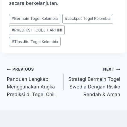
secara berkelanjutan.
Post
#
Bermain Togel Kolombia
#
Jackpot Togel Kolombia
Tags:
#
PREDIKSI TOGEL HARI INI
#
Tips Jitu Togel Kolombia
Post
PREVIOUS
NEXT
Panduan Lengkap
Strategi Bermain Togel
navigation
Menggunakan Angka
Swedia Dengan Risiko
Prediksi di Togel Chili
Rendah & Aman