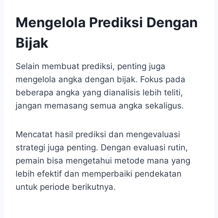
Mengelola Prediksi Dengan
Bijak
Selain membuat prediksi, penting juga
mengelola angka dengan bijak. Fokus pada
beberapa angka yang dianalisis lebih teliti,
jangan memasang semua angka sekaligus.
Mencatat hasil prediksi dan mengevaluasi
strategi juga penting. Dengan evaluasi rutin,
pemain bisa mengetahui metode mana yang
lebih efektif dan memperbaiki pendekatan
untuk periode berikutnya.