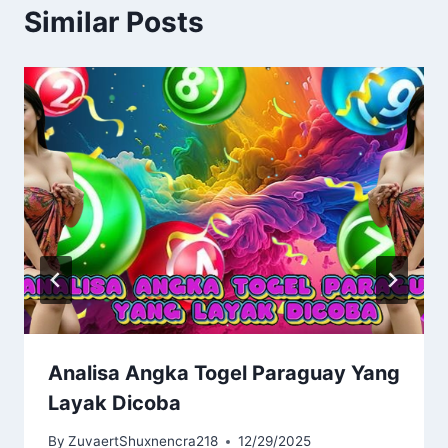
Similar Posts
Analisa Angka Togel Paraguay Yang
Layak Dicoba
By
ZuvaertShuxnencra218
12/29/2025