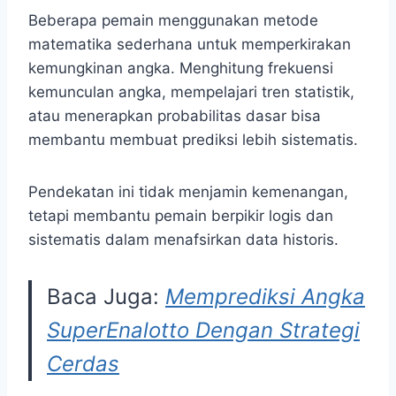
Beberapa pemain menggunakan metode
matematika sederhana untuk memperkirakan
kemungkinan angka. Menghitung frekuensi
kemunculan angka, mempelajari tren statistik,
atau menerapkan probabilitas dasar bisa
membantu membuat prediksi lebih sistematis.
Pendekatan ini tidak menjamin kemenangan,
tetapi membantu pemain berpikir logis dan
sistematis dalam menafsirkan data historis.
Baca Juga:
Memprediksi Angka
SuperEnalotto Dengan Strategi
Cerdas