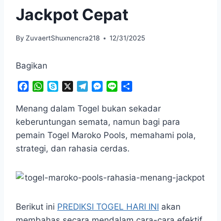
Jackpot Cepat
By
ZuvaertShuxnencra218
12/31/2025
Bagikan
F
W
S
X
T
M
L
S
a
h
k
e
e
i
h
c
a
y
l
s
n
a
Menang dalam Togel bukan sekadar
e
t
p
e
s
e
r
keberuntungan semata, namun bagi para
b
s
e
g
e
e
pemain Togel Maroko Pools, memahami pola,
o
A
r
n
strategi, dan rahasia cerdas.
o
p
a
g
k
p
m
e
r
Berikut ini
PREDIKSI TOGEL HARI INI
akan
membahas secara mendalam cara-cara efektif,