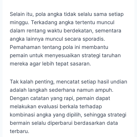
Selain itu, pola angka tidak selalu sama setiap
minggu. Terkadang angka tertentu muncul
dalam rentang waktu berdekatan, sementara
angka lainnya muncul secara sporadis.
Pemahaman tentang pola ini membantu
pemain untuk menyesuaikan strategi taruhan
mereka agar lebih tepat sasaran.
Tak kalah penting, mencatat setiap hasil undian
adalah langkah sederhana namun ampuh.
Dengan catatan yang rapi, pemain dapat
melakukan evaluasi berkala terhadap
kombinasi angka yang dipilih, sehingga strategi
bermain selalu diperbarui berdasarkan data
terbaru.