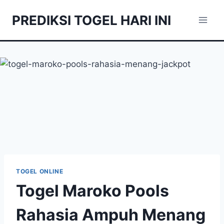
Skip
PREDIKSI TOGEL HARI INI
to
content
TOGEL ONLINE
Togel Maroko Pools
Rahasia Ampuh Menang