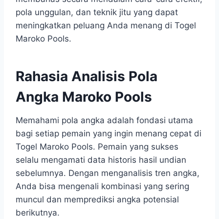
pola unggulan, dan teknik jitu yang dapat
meningkatkan peluang Anda menang di Togel
Maroko Pools.
Rahasia Analisis Pola
Angka Maroko Pools
Memahami pola angka adalah fondasi utama
bagi setiap pemain yang ingin menang cepat di
Togel Maroko Pools. Pemain yang sukses
selalu mengamati data historis hasil undian
sebelumnya. Dengan menganalisis tren angka,
Anda bisa mengenali kombinasi yang sering
muncul dan memprediksi angka potensial
berikutnya.