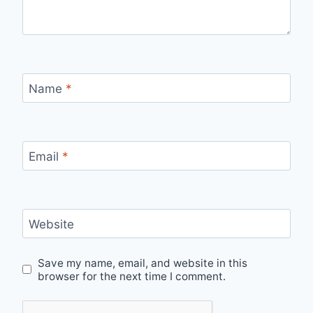
Name
*
Email
*
Website
Save my name, email, and website in this
browser for the next time I comment.