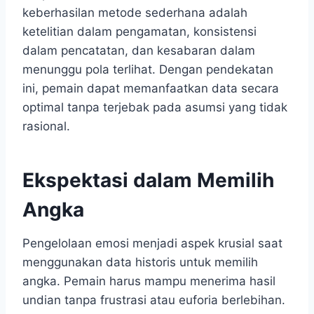
keberhasilan metode sederhana adalah
ketelitian dalam pengamatan, konsistensi
dalam pencatatan, dan kesabaran dalam
menunggu pola terlihat. Dengan pendekatan
ini, pemain dapat memanfaatkan data secara
optimal tanpa terjebak pada asumsi yang tidak
rasional.
Ekspektasi dalam Memilih
Angka
Pengelolaan emosi menjadi aspek krusial saat
menggunakan data historis untuk memilih
angka. Pemain harus mampu menerima hasil
undian tanpa frustrasi atau euforia berlebihan.