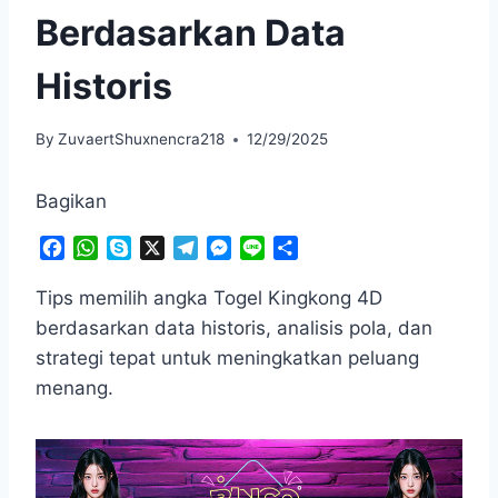
Berdasarkan Data
Historis
By
ZuvaertShuxnencra218
12/29/2025
Bagikan
F
W
S
X
T
M
L
S
a
h
k
e
e
i
h
c
a
y
l
s
n
a
Tips memilih angka Togel Kingkong 4D
e
t
p
e
s
e
r
berdasarkan data historis, analisis pola, dan
b
s
e
g
e
e
strategi tepat untuk meningkatkan peluang
o
A
r
n
menang.
o
p
a
g
k
p
m
e
r