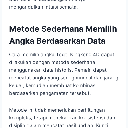
mengandalkan intuisi semata.
Metode Sederhana Memilih
Angka Berdasarkan Data
Cara memilih angka Togel Kingkong 4D dapat
dilakukan dengan metode sederhana
menggunakan data historis. Pemain dapat
mencatat angka yang sering muncul dan jarang
keluar, kemudian membuat kombinasi
berdasarkan pengamatan tersebut.
Metode ini tidak memerlukan perhitungan
kompleks, tetapi menekankan konsistensi dan
disiplin dalam mencatat hasil undian. Kunci