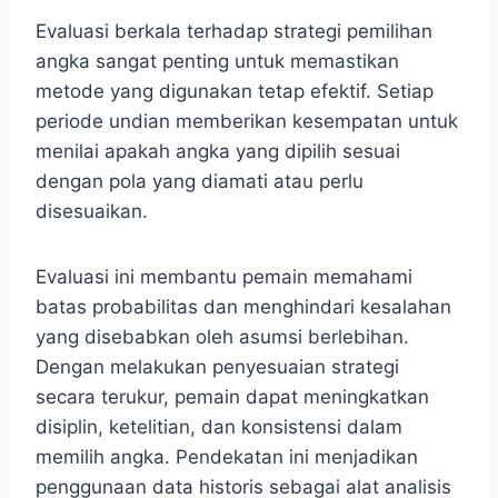
Evaluasi berkala terhadap strategi pemilihan
angka sangat penting untuk memastikan
metode yang digunakan tetap efektif. Setiap
periode undian memberikan kesempatan untuk
menilai apakah angka yang dipilih sesuai
dengan pola yang diamati atau perlu
disesuaikan.
Evaluasi ini membantu pemain memahami
batas probabilitas dan menghindari kesalahan
yang disebabkan oleh asumsi berlebihan.
Dengan melakukan penyesuaian strategi
secara terukur, pemain dapat meningkatkan
disiplin, ketelitian, dan konsistensi dalam
memilih angka. Pendekatan ini menjadikan
penggunaan data historis sebagai alat analisis