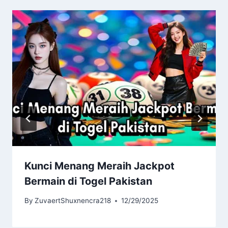
Kunci Menang Meraih Jackpot
Bermain di Togel Pakistan
By
ZuvaertShuxnencra218
12/29/2025