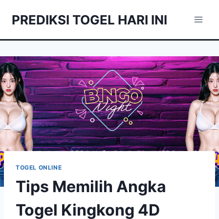
Skip
PREDIKSI TOGEL HARI INI
to
content
TOGEL ONLINE
Tips Memilih Angka
Togel Kingkong 4D