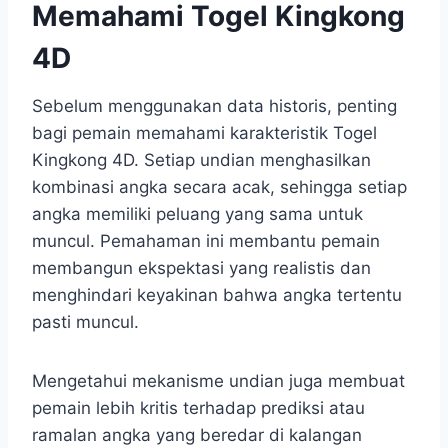
Memahami Togel Kingkong
4D
Sebelum menggunakan data historis, penting
bagi pemain memahami karakteristik Togel
Kingkong 4D. Setiap undian menghasilkan
kombinasi angka secara acak, sehingga setiap
angka memiliki peluang yang sama untuk
muncul. Pemahaman ini membantu pemain
membangun ekspektasi yang realistis dan
menghindari keyakinan bahwa angka tertentu
pasti muncul.
Mengetahui mekanisme undian juga membuat
pemain lebih kritis terhadap prediksi atau
ramalan angka yang beredar di kalangan