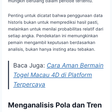
mungkin berulang dalam periode tertentu.
Penting untuk dicatat bahwa penggunaan data
historis bukan untuk memprediksi hasil pasti,
melainkan untuk menilai probabilitas relatif dari
setiap angka. Pendekatan ini memungkinkan
pemain mengambil keputusan berdasarkan
analisis, bukan hanya insting atau tebakan.
Baca Juga:
Cara Aman Bermain
Togel Macau 4D di Platform
Terpercaya
Menganalisis Pola dan Tren