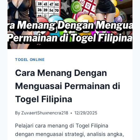
TOGEL ONLINE
Cara Menang Dengan
Menguasai Permainan di
Togel Filipina
By
ZuvaertShuxnencra218
12/29/2025
Pelajari cara menang di Togel Filipina
dengan menguasai strategi, analisis angka,