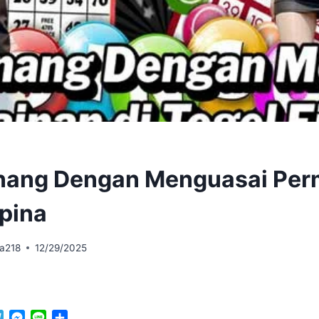
nang Dengan Menguasai Perm
ipina
a218
12/29/2025
T
M
L
S