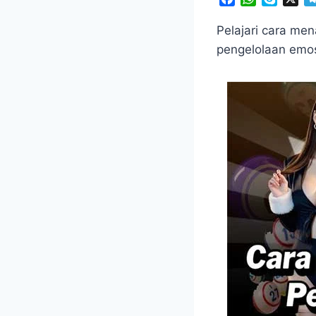
a
h
k
c
a
y
Pelajari cara men
e
t
p
pengelolaan emos
b
s
e
o
A
o
p
k
p