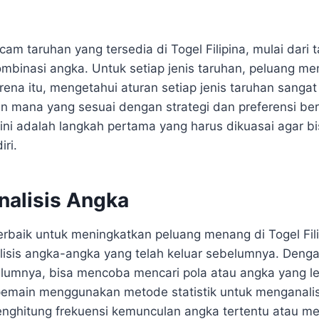
m taruhan yang tersedia di Togel Filipina, mulai dari 
ombinasi angka. Untuk setiap jenis taruhan, peluang m
ena itu, mengetahui aturan setiap jenis taruhan sangat
 mana yang sesuai dengan strategi dan preferensi be
ini adalah langkah pertama yang harus dikuasai agar b
ri.
nalisis Angka
terbaik untuk meningkatkan peluang menang di Togel Fil
sis angka-angka yang telah keluar sebelumnya. Denga
elumnya, bisa mencoba mencari pola atau angka yang le
emain menggunakan metode statistik untuk menganalis
menghitung frekuensi kemunculan angka tertentu atau m