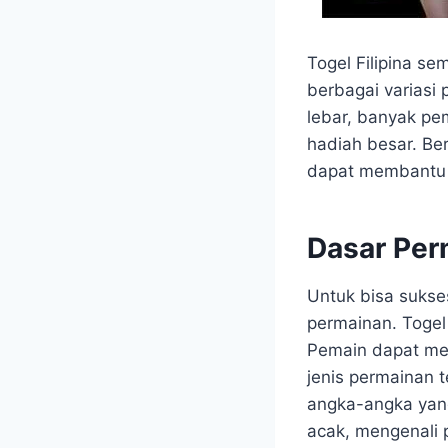
Togel Filipina se
berbagai variasi
lebar, banyak pe
hadiah besar. Ber
dapat membantu 
Dasar Perm
Untuk bisa sukses
permainan. Togel 
Pemain dapat mem
jenis permainan 
angka-angka yang
acak, mengenali 