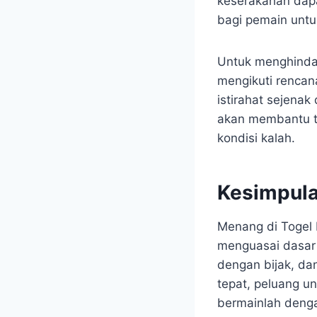
keserakahan dapa
bagi pemain untu
Untuk menghindar
mengikuti rencan
istirahat sejenak
akan membantu t
kondisi kalah.
Kesimpul
Menang di Togel 
menguasai dasar 
dengan bijak, da
tepat, peluang u
bermainlah denga