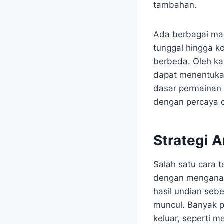
tambahan.
Ada berbagai maca
tunggal hingga k
berbeda. Oleh kar
dapat menentukan
dasar permainan 
dengan percaya di
Strategi A
Salah satu cara 
dengan menganali
hasil undian seb
muncul. Banyak p
keluar, seperti 