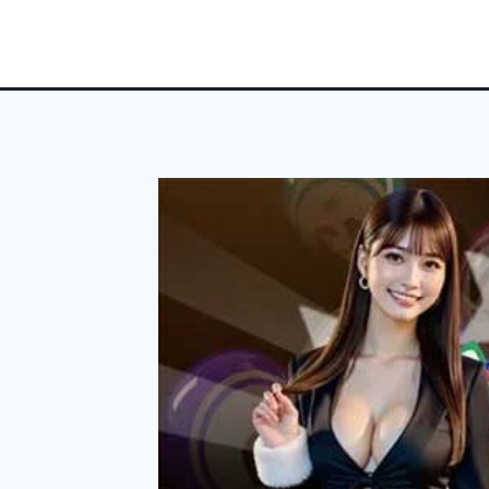
Skip
to
content