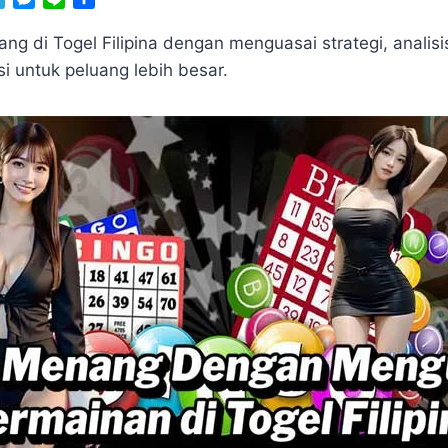
e
e
i
h
l
s
n
a
ang di Togel Filipina dengan menguasai strategi, analis
e
s
e
r
i untuk peluang lebih besar.
g
e
e
r
n
a
g
m
e
r