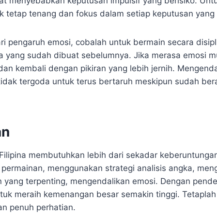
t menyebabkan keputusan impulsif yang berisiko. Untuk
k tetap tenang dan fokus dalam setiap keputusan yang 
i pengaruh emosi, cobalah untuk bermain secara disipl
a yang sudah dibuat sebelumnya. Jika merasa emosi m
 dan kembali dengan pikiran yang lebih jernih. Mengend
idak tergoda untuk terus bertaruh meskipun sudah be
an
Filipina membutuhkan lebih dari sekadar keberuntungan
permainan, menggunakan strategi analisis angka, men
n yang terpenting, mengendalikan emosi. Dengan pend
ntuk meraih kemenangan besar semakin tinggi. Tetaplah 
n penuh perhatian.