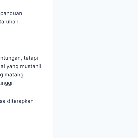
n panduan
taruhan.
ntungan, tetapi
al yang mustahil
g matang.
inggi.
sa diterapkan