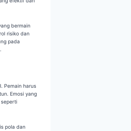
ng efektif dan
 yang bermain
ol risiko dan
ung pada
.
l. Pemain harus
tun. Emosi yang
seperti
is pola dan