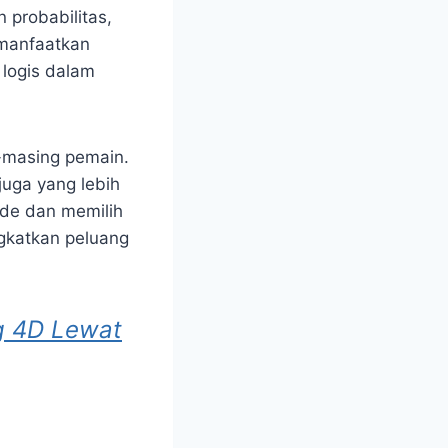
 probabilitas,
emanfaatkan
 logis dalam
g-masing pemain.
juga yang lebih
ode dan memilih
gkatkan peluang
g 4D Lewat