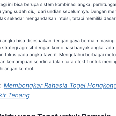
tegi ini bisa berupa sistem kombinasi angka, perhitungan
tu yang sudah diuji dari undian sebelumnya. Dengan m
ak sekadar mengandalkan intuisi, tetapi memiliki dasar
tegi angka bisa disesuaikan dengan gaya bermain masin
 strategi agresif dengan kombinasi banyak angka, ada 
an fokus pada angka favorit. Mengetahui berbagai met
an kemampuan sendiri adalah cara efektif untuk menin
ilangan kontrol.
a:
Membongkar Rahasia Togel Hongkon
kir Tenang