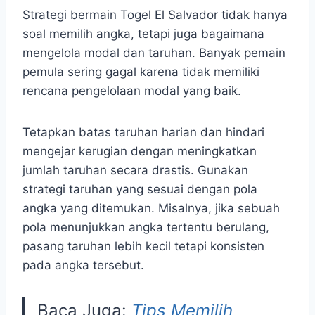
Strategi bermain Togel El Salvador tidak hanya
soal memilih angka, tetapi juga bagaimana
mengelola modal dan taruhan. Banyak pemain
pemula sering gagal karena tidak memiliki
rencana pengelolaan modal yang baik.
Tetapkan batas taruhan harian dan hindari
mengejar kerugian dengan meningkatkan
jumlah taruhan secara drastis. Gunakan
strategi taruhan yang sesuai dengan pola
angka yang ditemukan. Misalnya, jika sebuah
pola menunjukkan angka tertentu berulang,
pasang taruhan lebih kecil tetapi konsisten
pada angka tersebut.
Baca Juga:
Tips Memilih