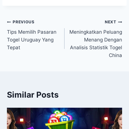
Post
PREVIOUS
NEXT
Tips Memilih Pasaran
Meningkatkan Peluang
navigation
Togel Uruguay Yang
Menang Dengan
Tepat
Analisis Statistik Togel
China
Similar Posts