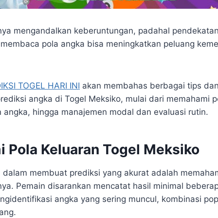
nya mengandalkan keberuntungan, padahal pendekatan
m membaca pola angka bisa meningkatkan peluang kem
IKSI TOGEL HARI INI
akan membahas berbagai tips dan 
ediksi angka di Togel Meksiko, mulai dari memahami po
 angka, hingga manajemen modal dan evaluasi rutin.
Pola Keluaran Togel Meksiko
 dalam membuat prediksi yang akurat adalah memahami
ya. Pemain disarankan mencatat hasil minimal bebera
ngidentifikasi angka yang sering muncul, kombinasi pop
ang.