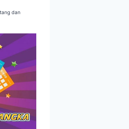
ntang dan