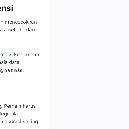
ensi
gan mencocokkan
itas metode dan
mulai kehilangan
asis data
ing semata.
g. Pemain harus
egi bila
n akurasi seiring