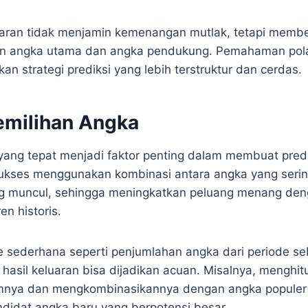
luaran tidak menjamin kemenangan mutlak, tetapi membe
n angka utama dan angka pendukung. Pemahaman pol
 strategi prediksi yang lebih terstruktur dan cerdas.
milihan Angka
yang tepat menjadi faktor penting dalam membuat predik
ukses menggunakan kombinasi antara angka yang seri
ng muncul, sehingga meningkatkan peluang menang den
n historis.
de sederhana seperti penjumlahan angka dari periode s
i hasil keluaran bisa dijadikan acuan. Misalnya, menghit
lumnya dan mengkombinasikannya dengan angka populer
didat angka baru yang berpotensi besar.