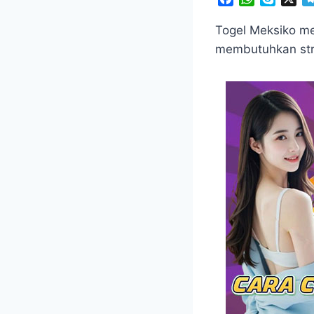
a
h
k
c
a
y
Togel Meksiko me
e
t
p
membutuhkan stra
b
s
e
o
A
o
p
k
p