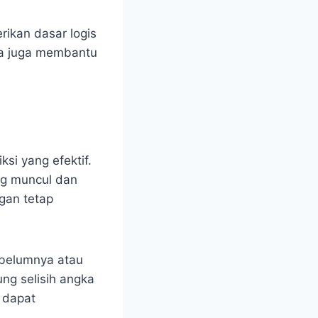
rikan dasar logis
a juga membantu
si yang efektif.
ng muncul dan
gan tetap
ebelumnya atau
ung selisih angka
 dapat