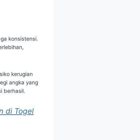
ga konsistensi.
rlebihan,
siko kerugian
egi angka yang
 berhasil.
 di Togel