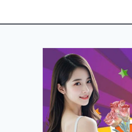
Skip
to
content