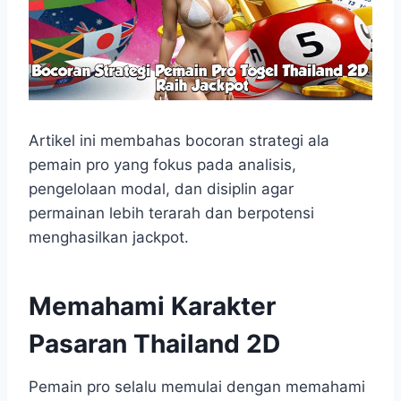
Artikel ini membahas bocoran strategi ala
pemain pro yang fokus pada analisis,
pengelolaan modal, dan disiplin agar
permainan lebih terarah dan berpotensi
menghasilkan jackpot.
Memahami Karakter
Pasaran Thailand 2D
Pemain pro selalu memulai dengan memahami