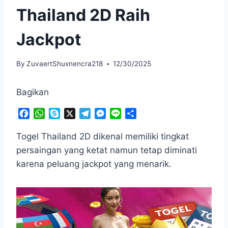
Thailand 2D Raih
Jackpot
By
ZuvaertShuxnencra218
12/30/2025
Bagikan
F
W
S
X
T
M
L
S
a
h
k
e
e
i
h
c
a
y
l
s
n
a
Togel Thailand 2D dikenal memiliki tingkat
e
t
p
e
s
e
r
persaingan yang ketat namun tetap diminati
b
s
e
g
e
e
karena peluang jackpot yang menarik.
o
A
r
n
o
p
a
g
k
p
m
e
r