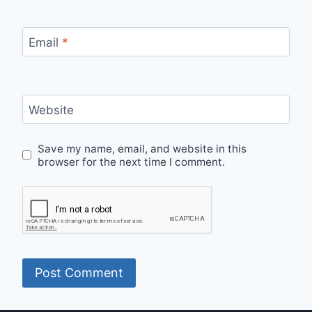
Email
*
Website
Save my name, email, and website in this
browser for the next time I comment.