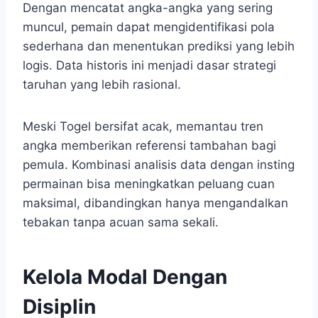
Dengan mencatat angka-angka yang sering
muncul, pemain dapat mengidentifikasi pola
sederhana dan menentukan prediksi yang lebih
logis. Data historis ini menjadi dasar strategi
taruhan yang lebih rasional.
Meski Togel bersifat acak, memantau tren
angka memberikan referensi tambahan bagi
pemula. Kombinasi analisis data dengan insting
permainan bisa meningkatkan peluang cuan
maksimal, dibandingkan hanya mengandalkan
tebakan tanpa acuan sama sekali.
Kelola Modal Dengan
Disiplin