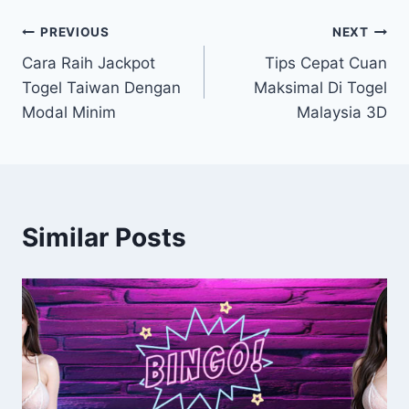
Post
PREVIOUS
NEXT
Cara Raih Jackpot
Tips Cepat Cuan
navigation
Togel Taiwan Dengan
Maksimal Di Togel
Modal Minim
Malaysia 3D
Similar Posts