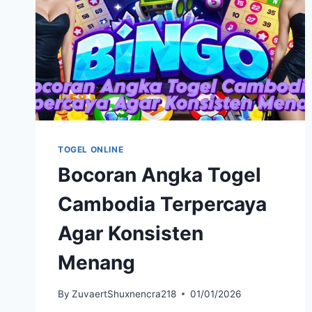
TOGEL ONLINE
Bocoran Angka Togel
Cambodia Terpercaya
Agar Konsisten
Menang
By
ZuvaertShuxnencra218
01/01/2026