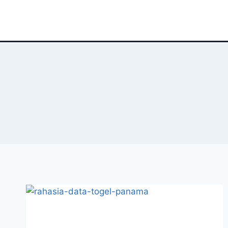
Skip
to
content