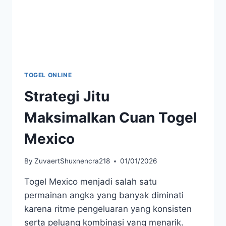
TOGEL ONLINE
Strategi Jitu
Maksimalkan Cuan Togel
Mexico
By
ZuvaertShuxnencra218
01/01/2026
Togel Mexico menjadi salah satu
permainan angka yang banyak diminati
karena ritme pengeluaran yang konsisten
serta peluang kombinasi yang menarik.