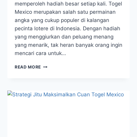
memperoleh hadiah besar setiap kali. Togel
Mexico merupakan salah satu permainan
angka yang cukup populer di kalangan
pecinta lotere di Indonesia. Dengan hadiah
yang menggiurkan dan peluang menang
yang menarik, tak heran banyak orang ingin
mencari cara untuk…
TRIK
READ MORE
AMPUH
UNTUK
BISA
MENANG
MUDAH
DI
TOGEL
MEXICO