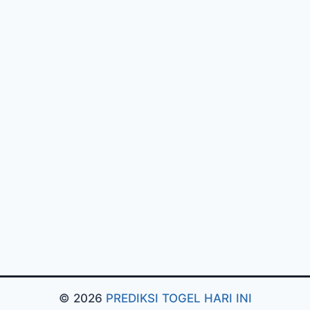
© 2026
PREDIKSI TOGEL HARI INI