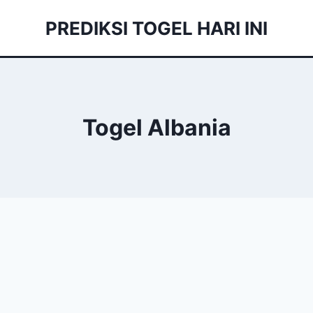
PREDIKSI TOGEL HARI INI
Togel Albania