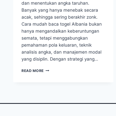
dan menentukan angka taruhan.
Banyak yang hanya menebak secara
acak, sehingga sering berakhir zonk.
Cara mudah baca togel Albania bukan
hanya mengandalkan keberuntungan
semata, tetapi menggabungkan
pemahaman pola keluaran, teknik
analisis angka, dan manajemen modal
yang disiplin. Dengan strategi yang…
CARA
READ MORE
MUDAH
BACA
TOGEL
ALBANIA