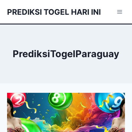
Skip
PREDIKSI TOGEL HARI INI
to
content
PrediksiTogelParaguay