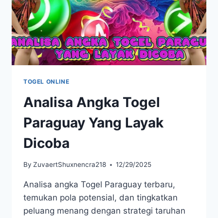
TOGEL ONLINE
Analisa Angka Togel
Paraguay Yang Layak
Dicoba
By
ZuvaertShuxnencra218
12/29/2025
Analisa angka Togel Paraguay terbaru,
temukan pola potensial, dan tingkatkan
peluang menang dengan strategi taruhan