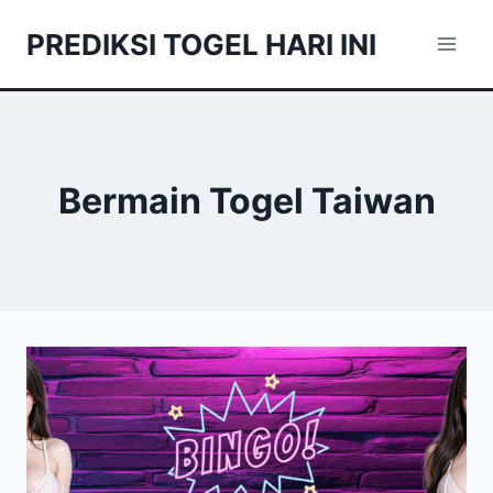
Skip
PREDIKSI TOGEL HARI INI
to
content
Bermain Togel Taiwan