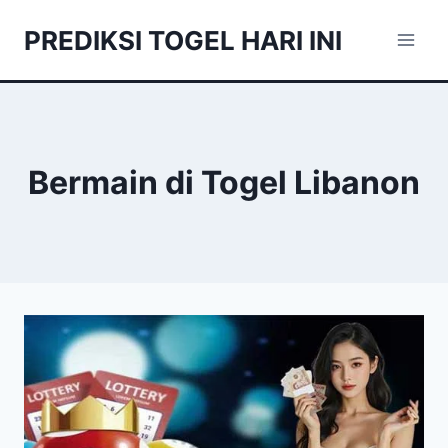
Skip
PREDIKSI TOGEL HARI INI
to
content
Bermain di Togel Libanon