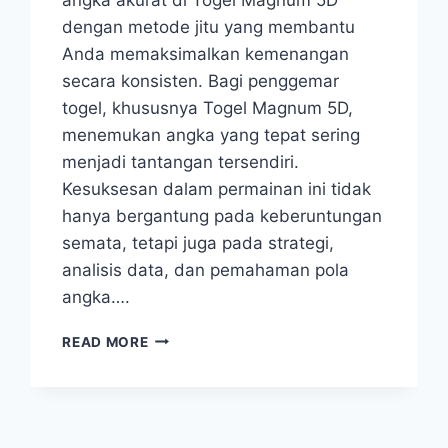
dengan metode jitu yang membantu
Anda memaksimalkan kemenangan
secara konsisten. Bagi penggemar
togel, khususnya Togel Magnum 5D,
menemukan angka yang tepat sering
menjadi tantangan tersendiri.
Kesuksesan dalam permainan ini tidak
hanya bergantung pada keberuntungan
semata, tetapi juga pada strategi,
analisis data, dan pemahaman pola
angka….
CARA
READ MORE
EFEKTIF
DAPATKAN
ANGKA
AKURAT
DI