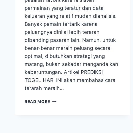
permainan yang teratur dan data
keluaran yang relatif mudah dianalisis.
Banyak pemain tertarik karena
peluangnya dinilai lebih terarah
dibanding pasaran lain. Namun, untuk
benar-benar meraih peluang secara
optimal, dibutuhkan strategi yang
matang, bukan sekadar mengandalkan
keberuntungan. Artikel PREDIKSI
TOGEL HARI INI akan membahas cara
terarah meraih…
CARA
READ MORE
TERARAH
RAIH
PELUANG
TOGEL
AUSTRALIA