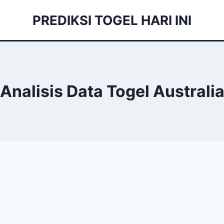
PREDIKSI TOGEL HARI INI
Analisis Data Togel Australi